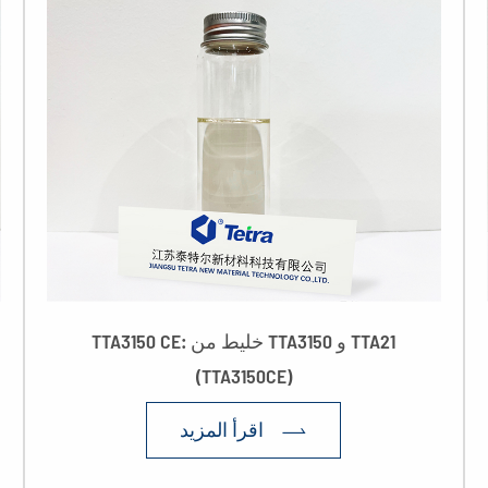
TTA3150 CE: خليط من TTA3150 و TTA21
(TTA3150CE)
اقرأ المزيد
