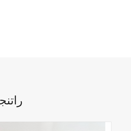
راتنج