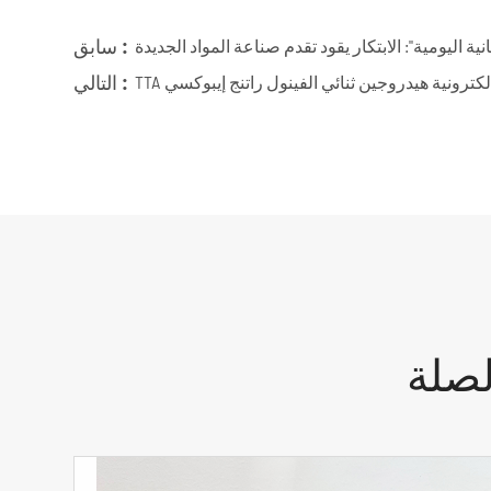
سابق :
ة اليومية": الابتكار يقود تقدم صناعة المواد الجديدة
التالي :
ة إلكترونية هيدروجين ثنائي الفينول راتنج إيبوكسي
لصلة