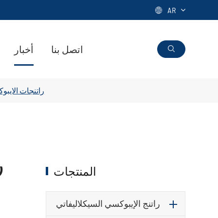
AR

اتصل بنا
أخبار

راتنجات الايب
ر
المنتجات
راتنج الإيبوكسي السيكلاليفاتي