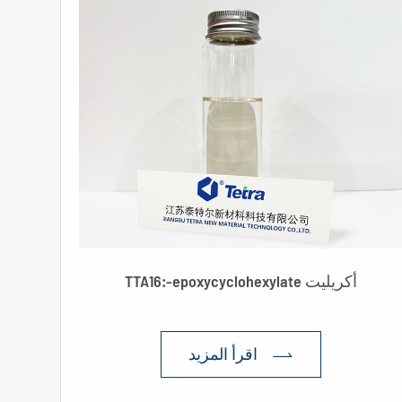
TTA16:-epoxycyclohexylate أكريليت
اقرأ المزيد
