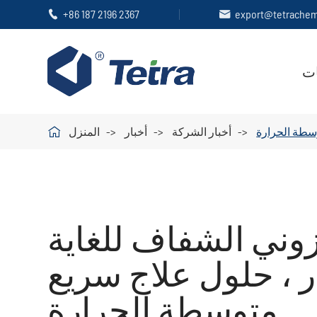
+86 187 2196 2367
export@tetrache


ات

وسطة الحرارة
أخبار الشركة
أخبار
المنزل
زوني الشفاف للغاية
 ، حلول علاج سريع
متوسطة الحرارة