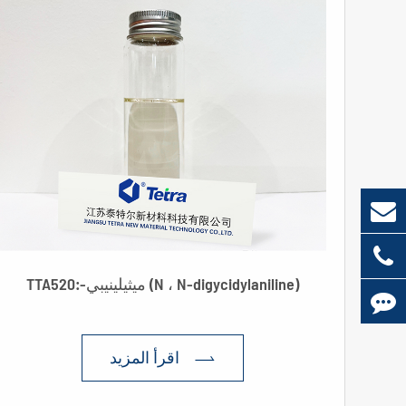
TTA520:-ميثيلينيبي (N ، N-digycidylaniline)
اقرأ المزيد
