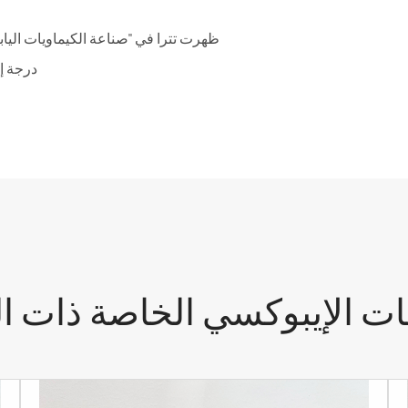
ظهرت تترا في "صناعة الكيماويات الياباني
TTA درج
ات الإيبوكسي الخاصة ذات ا