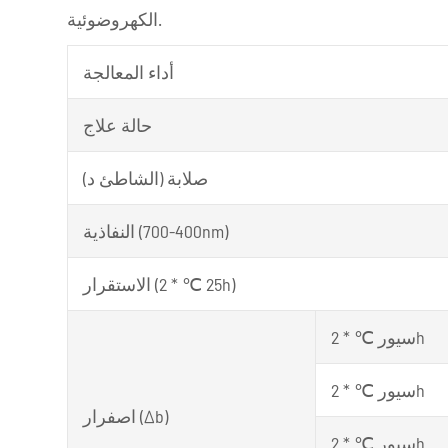
الكهروضوئية.
أداء المعالجة
حالة علاج
صلابة (الشاطئ د)
النفاذية (400-700nm)
الاستقرار (25 ℃ * 2h)
سيور ℃ * 2h
سيور ℃ * 2h
اصفرار (Δb)
سيور ℃ * 2h