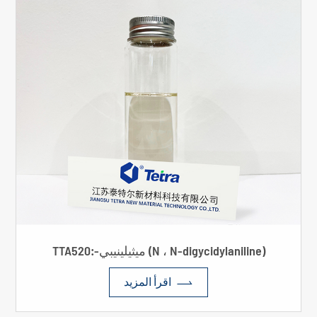
TTA520:-ميثيلينيبي (N ، N-digycidylaniline)

اقرأ المزيد