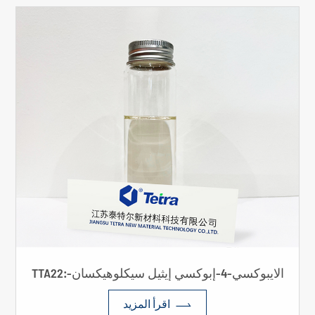
TTA22:-الايبوكسي-4-إبوكسي إيثيل سيكلوهيكسان

اقرأ المزيد