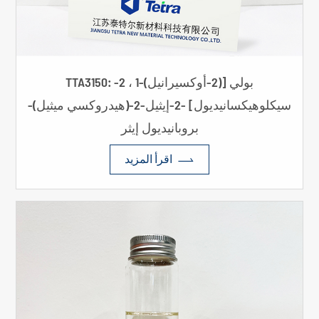
TTA3150: بولي [(2-أوكسيرانيل)-1 ، 2-
سيكلوهيكسانيديول] -2-إيثيل-2-(هيدروكسي ميثيل)-
بروبانيديول إيثر

اقرأ المزيد