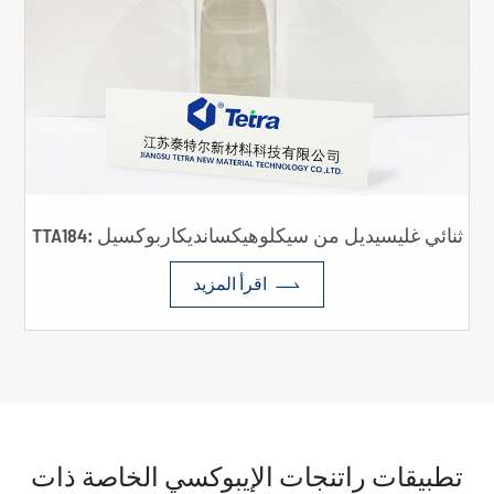
TTA184: ثنائي غليسيديل من سيكلوهيكسانديكاربوكسيل

اقرأ المزيد
تطبيقات راتنجات الإيبوكسي الخاصة ذات