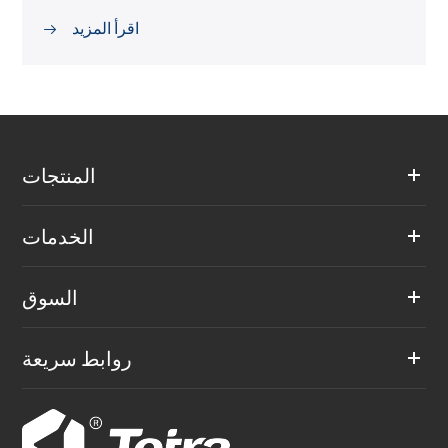
اقرأ المزيد

المنتجات
الخدمات
السوق
روابط سريعة