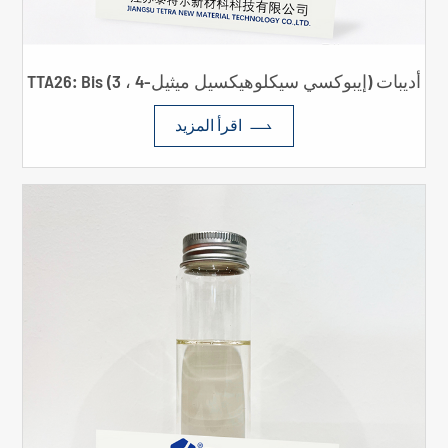
TTA26: Bis (3 ، 4-إيبوكسي سيكلوهيكسيل ميثيل) أديبات

اقرأ المزيد