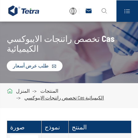



تخصص راتنجات الايبوكسي Cas
الكيميائية
طلب عرض أسعار


المنتجات
المنزل
تخصص راتنجات الايبوكسي Cas الكيميائية
المنتج
نموذج
صورة