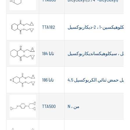
TTA182
يديل ، سيكلوهيكسانديكاربوكسيل
تاتا 184
تاتا 186
N ، من
TTA500